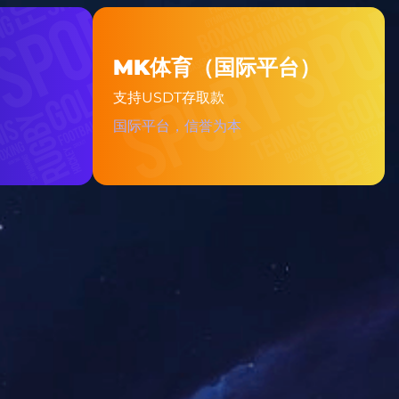
2025-12-23 17:37:45
的传奇
西安网球队强势领跑世锦赛
深远影
积分榜以83分稳居第一名
西安网球队在本届世锦赛中表现出
传奇人
色，以83分的优异成绩稳居积分榜
无数辉
第一名，充分展示了其强大的实力
人魅力
和团队协作能力。本文将从四个方