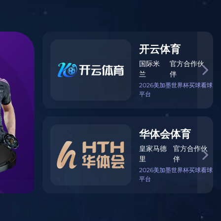
育明星
集团服务
互动WE真人视讯官网